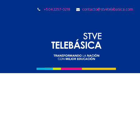
+504 2257-0218
contacto@stvetelebasica.com
LIBRO