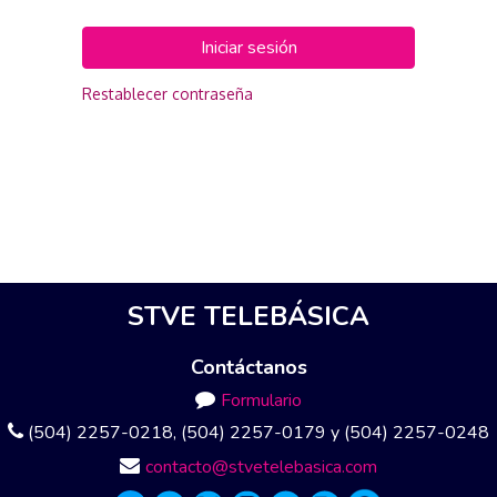
Iniciar sesión
Restablecer contraseña
STVE TELEBÁSICA
Contáctanos
Formulario
(504) 2257-0218, (504) 2257-0179 y (504) 2257-0248
contacto@stvetelebasica.com